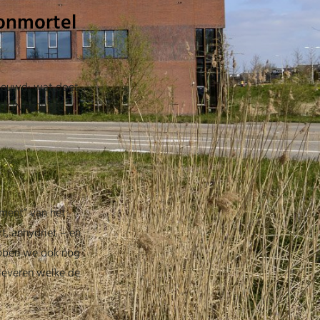
tonmortel
enieuwd: wat doet
 BETONMORTEL
ament” van het
t, anhydriet – en
bben we ook nog
 leveren welke de