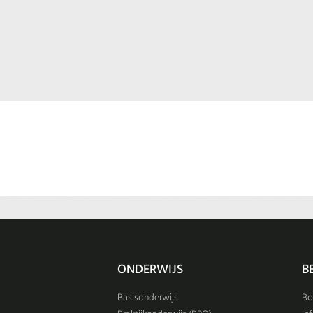
ONDERWIJS
B
Basisonderwijs
B