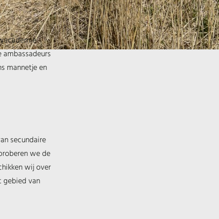
ouwacademie
de ambassadeurs
ons mannetje en
 van secundaire
 proberen we de
chikken wij over
t gebied van