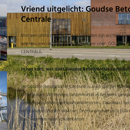
Vriend uitgelicht: Goudse Be
Centrale
Met een grote diversiteit aan Vrienden zijn wij heel b
wie nou precies? Deze keer stellen we voor: GOUDSE
CENTRALE.
In het kort, wat doet Goudse Betonmortel Centrale?
De Goudse Betonmortel Centrale is al 65 jaar het ‘fund
Groene Hart. Wij leveren betonmortel in het werk gestor
cementgebonden gietdekvloerenmortels. Daarnaast he
een droogstoffenlijn waar wij Drymix producten in bulk
basis vormen voor schuimbeton.