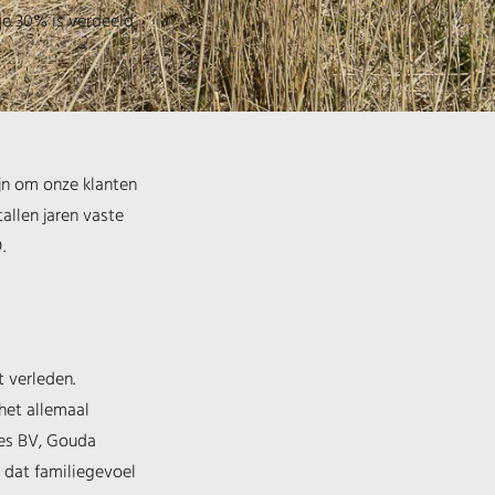
ige 30% is verdeeld
ijn om onze klanten
allen jaren vaste
.
t verleden.
het allemaal
ies BV, Gouda
 dat familiegevoel