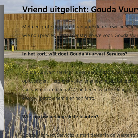
Vriend uitgelicht: Gouda Vuur
Met een grote diversiteit aan Vrienden zijn wij heel b
wie nou precies? Deze keer stellen we voor: Gouda Vuur
In het kort, wat doet Gouda Vuurvast Services?
Gouda vuurvast services is een bedrijf dat is gespeciali
oplossingen. Hieronder vallen engineering, installeren e
vuurvaste materialen. 24/7 bedienen wij onze klanten i
energy, (petro)chemie en non ferro.
Wie zijn uw belangrijkste klanten?
Gouda Vuurvast Services is marktleider in de waste to 