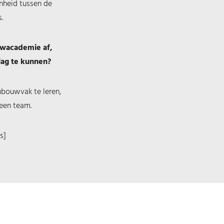
nheid tussen de
.
uwacademie af,
slag te kunnen?
nbouwvak te leren,
 een team.
s]