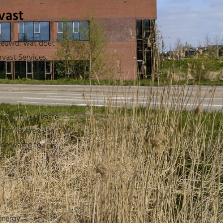
vast
enieuwd: wat doet
vast Services.
seerd in vuurvaste
n het leveren van
n de waste to
energy