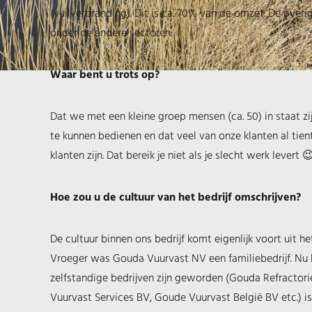
(vuilverbranding). Dit is ca. 70% van de omzet. De over
onder de andere sectoren.
Waar bent u trots op?
Dat we met een kleine groep mensen (ca. 50) in staat z
te kunnen bedienen en dat veel van onze klanten al tient
klanten zijn. Dat bereik je niet als je slecht werk levert 😉
Hoe zou u de cultuur van het bedrijf omschrijven?
De cultuur binnen ons bedrijf komt eigenlijk voort uit he
Vroeger was Gouda Vuurvast NV een familiebedrijf. Nu 
zelfstandige bedrijven zijn geworden (Gouda Refractor
Vuurvast Services BV, Goude Vuurvast België BV etc.) is