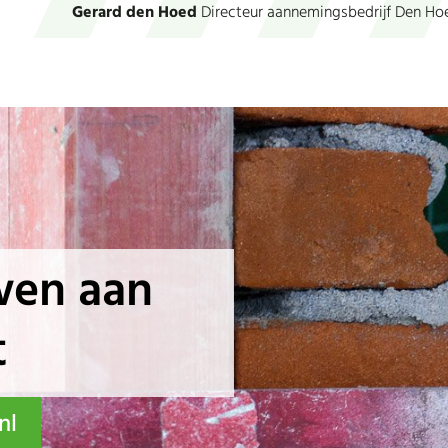
Gerard den Hoed
Directeur aannemingsbedrijf Den H
en aan
t
nl