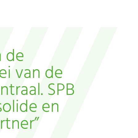
n de
ei van de
ntraal. SPB
solide en
rtner”